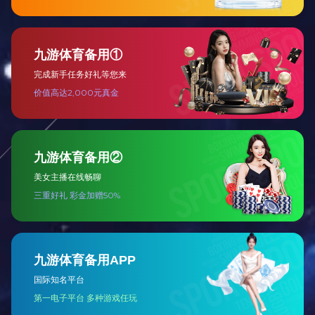
（中国）的三大优势
企业实力雄厚，强大技术支持，检测手段齐全，产
品质量可靠！