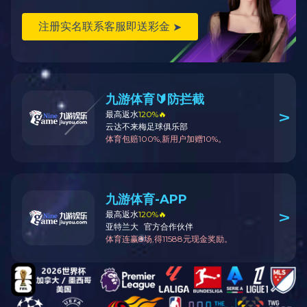
mk中国官网入口_MK
（中国） 产品中心
产品直销 · 价格实惠
压榨机
单螺
石榴剥皮机
过
mk中国官网入口_MK（中国）
大型果蔬