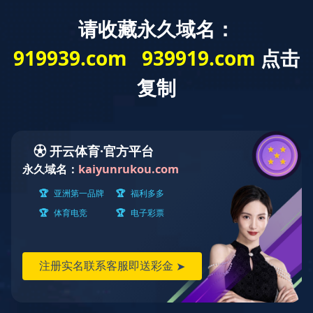
网站首页
关于嘉科
产品中心