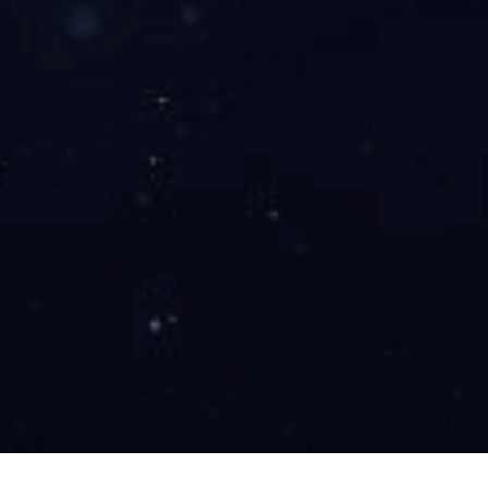
关于我们
采百家之长，开拓技术，引进大型设备与本领域中高科
技术
mk中国官网入口_MK（中国）位于京广线上的河南省新乡市，地居
药、化工，几乎囊括了所有需要“固液分离”工艺要求的行业。公司自2
专项开发研发螺旋压榨设备的工作，股东原有参与技术仅螺旋压榨设备的
工、产品模拟化系统化的研发。在同类压榨设备的技术上
点