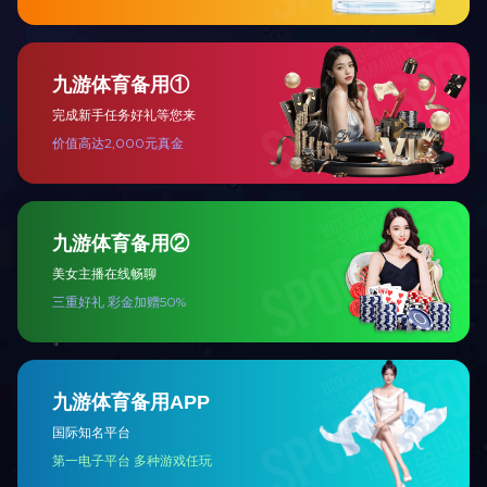
底部导航
网站首页
关
产品中心
视
创新研发 质量可靠
公司新闻
行
mk中国官网入
网
口_MK（中
国）
版权所有Copyright © 2025 mk中国官网入口_MK（中国） 压
|
|
|
|
|
|
|
|
|
乐鱼网页版登录入口
世界杯官网
开云官方注册
米兰电竞