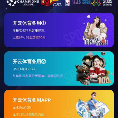
水果处理设备
mk中国官网入口_MK（中国）
联系人：娄经理
鲜花（牡丹花
手机：15893802688
地址：新乡市牧野区王村镇李庄
村村北