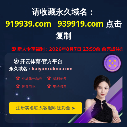
网站首页
关于嘉科
产品中心