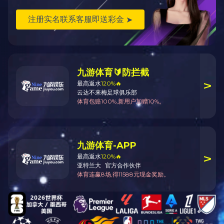
产品中心
PRODUCT CENTER
压榨机
单螺旋压榨机
双螺旋压榨机
特制螺旋压榨机
石榴剥皮机
详细信息
ZKY-S双螺纹压榨
过滤机
双螺旋分为两种形
1、输送螺旋和压榨