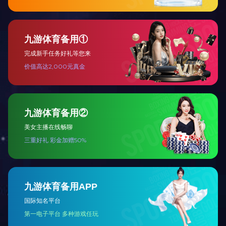
相关产品
涪陵榨菜集团订